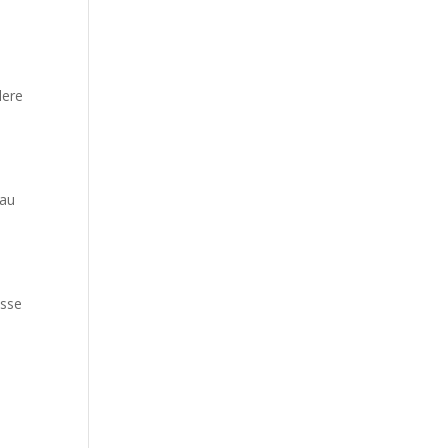
lere
nau
isse