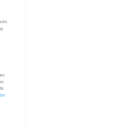
muss.
et
sen
en
hl
ter