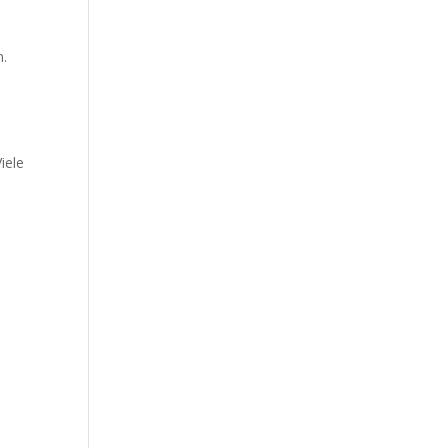
n.
iele