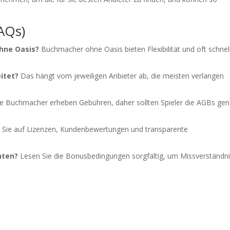
FAQs)
hne Oasis?
Buchmacher ohne Oasis bieten Flexibilität und oft schnel
itet?
Das hängt vom jeweiligen Anbieter ab, die meisten verlangen
e Buchmacher erheben Gebühren, daher sollten Spieler die AGBs ge
 Sie auf Lizenzen, Kundenbewertungen und transparente
hten?
Lesen Sie die Bonusbedingungen sorgfältig, um Missverständn