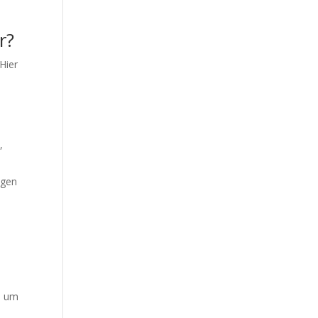
r?
Hier
,
ngen
s um