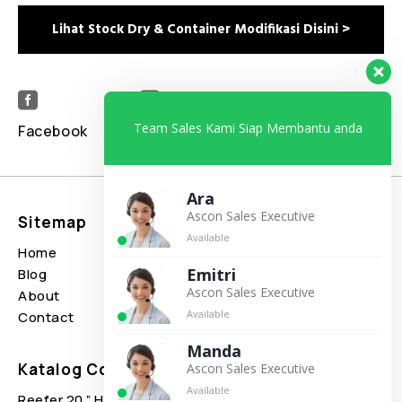
Lihat Stock Dry & Container Modifikasi Disini >


Team Sales Kami Siap Membantu anda
Facebook
Linkedin
Ara
Ascon Sales Executive
Sitemap
Depo Container
Available
Home
Jual Container
Emitri
Blog
Sewa Container
Ascon Sales Executive
About
Katalog Container
Available
Contact
Manda
Katalog Container
Brand Container
Ascon Sales Executive
Available
Reefer 20 ” High Cube
Carrier