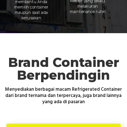
Reefer yang selalu
membantu Anda
melakukan
memilih container
maintenance rutin
maupun saat ada
kerusakan
Brand Container
Berpendingin
Menyediakan berbagai macam Refrigerated Container
dari brand ternama dan terpercaya, juga brand lainnya
yang ada di pasaran