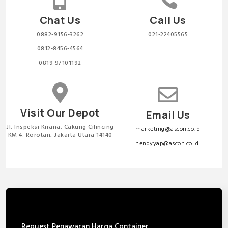
Chat Us
Call Us
0882-9156-3262
021-22405565
0812-8456-4564
0819 97101192


Visit Our Depot
Email Us
Jl. Inspeksi Kirana. Cakung Cilincing
marketing@ascon.co.id
KM 4. Rorotan, Jakarta Utara 14140
hendyyap@ascon.co.id
Request Penawaran Harga Container