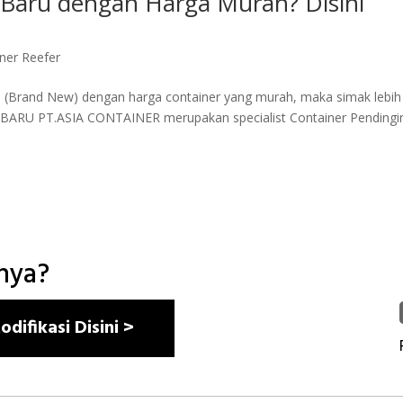
 Baru dengan Harga Murah? Disini
iner Reefer
u (Brand New) dengan harga container yang murah, maka simak lebih
BARU PT.ASIA CONTAINER merupakan specialist Container Pendingi
nnya?
difikasi Disini >