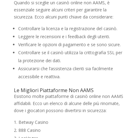
Quando si sceglie un casinò online non AAMS, è
essenziale seguire alcuni criteri per garantire la
sicurezza. Ecco alcuni punti chiave da considerare:
Controllare la licenza e la registrazione del casinò.
Leggere le recensioni e i feedback degli utenti.
Verificare le opzioni di pagamento e se sono sicure.
Controllare se il casinò utilizza la crittografia SSL per
la protezione dei dati.
Assicurarsi che l’assistenza clienti sia facilmente
accessibile e reattiva.
Le Migliori Piattaforme Non AAMS
Esistono molte piattaforme di casinò online non AAMS
affidabili. Ecco un elenco di alcune delle più rinomate,
dove i giocatori possono divertirsi in sicurezza:
Betway Casino
888 Casino