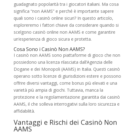
guadagnato popolarità tra i giocatori italiani. Ma cosa
significa “non AAMS” e perché è importante sapere
quali sono i casinò online sicuri? In questo articolo,
esploreremo i fattori chiave da considerare quando si
scelgono casinò online non AAMS e come garantire
un’esperienza di gioco sicura e protetta.
Cosa Sono i Casinò Non AAMS?
I casinò non AAMS sono piattaforme di gioco che non
possiedono una licenza rilasciata dall’Agenzia delle
Dogane e dei Monopoli (AAMS) in Italia. Questi casinò
operano sotto licenze di giurisdizioni estere e possono
offrire diversi vantaggi, come bonus più elevati e una
varietà più ampia di giochi. Tuttavia, manca la
protezione e la regolamentazione garantita dai casinò
AAMS, il che solleva interrogativi sulla loro sicurezza e
affidabilità.
Vantaggi e Rischi dei Casinò Non
AAMS