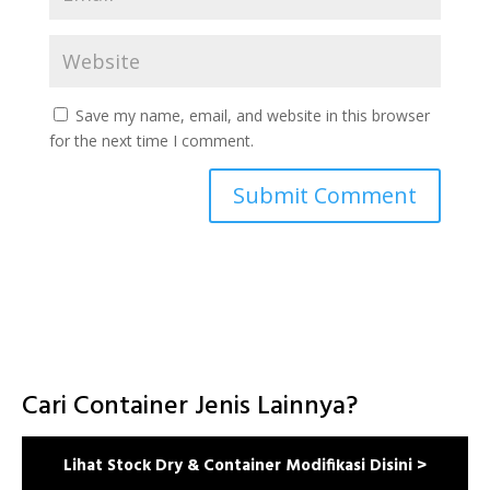
Save my name, email, and website in this browser
for the next time I comment.
Cari Container Jenis Lainnya?
Lihat Stock Dry & Container Modifikasi Disini >