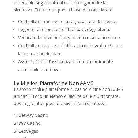
essenziale seguire alcuni criteri per garantire la
sicurezza. Ecco alcuni punti chiave da considerare:
Controllare la licenza e la registrazione del casinò.
Leggere le recensioni e i feedback degli utenti.
Verificare le opzioni di pagamento e se sono sicure.
Controllare se il casinò utilizza la crittografia SSL per
la protezione dei dati.
Assicurarsi che l’assistenza clienti sia facilmente
accessibile e reattiva.
Le Migliori Piattaforme Non AAMS
Esistono molte piattaforme di casinò online non AAMS
affidabili. Ecco un elenco di alcune delle più rinomate,
dove i giocatori possono divertirsi in sicurezza:
Betway Casino
888 Casino
LeoVegas