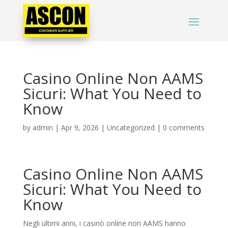
Casino Online Non AAMS
Sicuri: What You Need to
Know
by
admin
|
Apr 9, 2026
|
Uncategorized
|
0 comments
Casino Online Non AAMS
Sicuri: What You Need to
Know
Negli ultimi anni, i casinò online non AAMS hanno