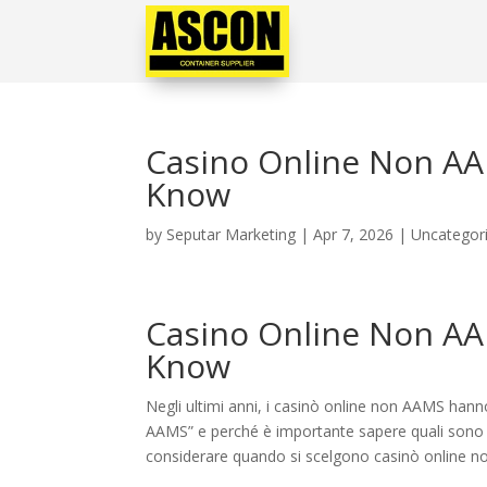
Casino Online Non AA
Know
by
Seputar Marketing
|
Apr 7, 2026
|
Uncategor
Casino Online Non AA
Know
Negli ultimi anni, i casinò online non AAMS hanno
AAMS” e perché è importante sapere quali sono i 
considerare quando si scelgono casinò online no