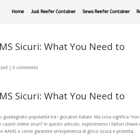
Home
Jual Reefer Container
Sewa Reefer Container
R
MS Sicuri: What You Need to
ized
|
0 comments
MS Sicuri: What You Need to
 guadagnato popolarità tra i giocatori italiani. Ma cosa significa “non
casinò online sicuri? In questo articolo, esploreremo i fattori chiave
n AAMS e come garantire un’esperienza di gioco sicura e protetta.