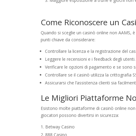
Maggiore esposizione a truffe e giochi non 
Come Riconoscere un Casi
Quando si sceglie un casinò online non AAMS, è es
punti chiave da considerare:
Controllare la licenza e la registrazione del cas
Leggere le recensioni e i feedback degli utenti.
Verificare le opzioni di pagamento e se sono s
Controllare se il casinò utilizza la crittografia 
Assicurarsi che l’assistenza clienti sia facilment
Le Migliori Piattaforme 
Esistono molte piattaforme di casinò online non 
giocatori possono divertirsi in sicurezza:
Betway Casino
888 Casino