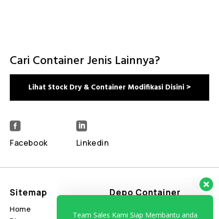
Cari Container Jenis Lainnya?
Lihat Stock Dry & Container Modifikasi Disini >


Team Sales Kami Siap Membantu anda
Facebook
Linkedin
Ara
Ascon Sales Executive
Sitemap
Depo Container
Available
Home
Jual Container