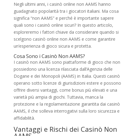
Negli ultimi anni, i casinò online non AAMS hanno
guadagnato popolarità tra i giocatori italiani. Ma cosa
significa “non AAMS” e perché è importante sapere
quali sono i casinò online sicuri? In questo articolo,
esploreremo i fattori chiave da considerare quando si
scelgono casinò online non AAMS e come garantire
un’esperienza di gioco sicura e protetta.
Cosa Sono i Casinò Non AAMS?
I casinò non AAMS sono piattaforme di gioco che non
possiedono una licenza rilasciata dall’Agenzia delle
Dogane e dei Monopoli (AAMS) in Italia. Questi casinò
operano sotto licenze di giurisdizioni estere e possono
offrire diversi vantaggi, come bonus più elevati e una
varietà più ampia di giochi. Tuttavia, manca la
protezione e la regolamentazione garantita dai casinò
AAMS, il che solleva interrogativi sulla loro sicurezza e
affidabilità.
Vantaggi e Rischi dei Casinò Non
AAMS