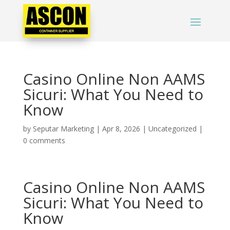
Casino Online Non AAMS
Sicuri: What You Need to
Know
by
Seputar Marketing
|
Apr 8, 2026
|
Uncategorized
|
0 comments
Casino Online Non AAMS
Sicuri: What You Need to
Know