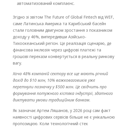
автоматизований комплаєнс.
Згідно зі звітом The Future of Global Fintech від WEF,
саме Латинська Америка та Карибський басейн
стали головним двигуном зростання з показником
доходу у 46%, випередивши Азійсько-
Тихоокеанський регіон. Це реалізація сценарію, де
фінансова інклюзія через цифрові платежі та
грошові перекази конвертується в реальну ринкову
вагу.
Хоча 48% компаній сектору все ще мають річний
дохід до $10 млн, 10% важковаговиків уже
перетнули позначку у $500 млн. Це свідчить про
формування потужного кістяка індустрії, здатного
диктувати умови традиційним банкам.
Як зазначає Артем Ляшанов, у 2026 році сам факт
наявності цифрових сервісів більше не є унікальною
пропозицією. Коли технологічний стек