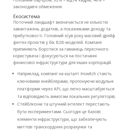
законодавчі обмеження.
Екосистема
Поточний ландшафт визначається не кількістю
завантажень додатків, а показниками доходу та
прибутковості. Головний зсув року масовий дрейф
фінтех-проєктів у бік B2B-моделей. Компанії
припиняють боротися за гаманець пересічного
користувача і фокусуються на постачанні
фінансової інфраструктури для інших корпорацій.
Наприклад, компанії на кшталт Inswitch стають
ключовими енейблерами, пропонуючи модульні
платформи через API, що легко масштабуються
та відповідають вимогам локальних регуляторів;
Стейблкоїни та штучний інтелект перестають
бути експериментами. Сьогодні це базові
елементи інфраструктури, що забезпечують
миттєві транскордонні розрахунки та