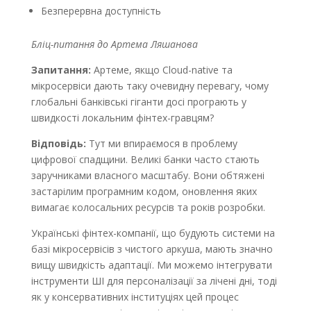
Безперервна доступність
Бліц-питання до Артема Ляшанова
Запитання:
Артеме, якщо Cloud-native та
мікросервіси дають таку очевидну перевагу, чому
глобальні банківські гіганти досі програють у
швидкості локальним фінтех-гравцям?
Відповідь:
Тут ми впираємося в проблему
цифрової спадщини. Великі банки часто стають
заручниками власного масштабу. Вони обтяжені
застарілим програмним кодом, оновлення яких
вимагає колосальних ресурсів та років розробки.
Українські фінтех-компанії, що будують системи на
базі мікросервісів з чистого аркуша, мають значно
вищу швидкість адаптації. Ми можемо інтегрувати
інструменти ШІ для персоналізації за лічені дні, тоді
як у консервативних інституціях цей процес