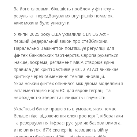
За його словами, більшість проблем у фінтеху –
результат передбачуваних внутрішніх помилок,
яких можна було уникнути.
У липні 2025 року США ухвалили GENIUS Act –
перший федеральний закон про стейблкоїни.
Паралельно Вашингтон пом’якшує регуляції для
фінтех-банківських партнерств. Європа рухається
інакше, зокрема, регламент MiCA створює єдині
правила для криптоактивів у ЄС, а AI Act викликає
критику через обмеження темпів інновацій.
Український фінтех опинився між двома моделями з
імплементацією норм ЄС для євроінтеграції та
необхідністю зберегти швидкість і гнучкість.
Українські банки працюють в умовах, яких немає
більше ніде: відключення електроенергії, кібератаки
та резервування інфраструктури як базова вимога,
а не виняток. 67% експертів називають війну
головним бар’єром, 62% – відтік кадрів, 48% –