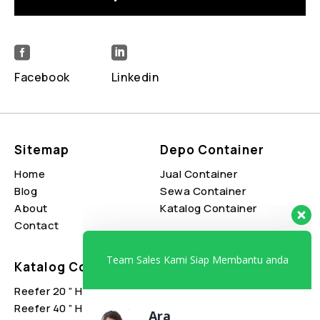


Team Sales Kami Siap Membantu anda
Facebook
Linkedin
Ara
Ascon Sales Executive
Sitemap
Depo Container
Available
Home
Jual Container
Emitri
Blog
Sewa Container
Ascon Sales Executive
About
Katalog Container
Available
Contact
Manda
Katalog Container
Brand Container
Ascon Sales Executive
Available
Reefer 20 ” High Cube
Carrier
Reefer 40 ” High Cube
Thermoking
Hendy