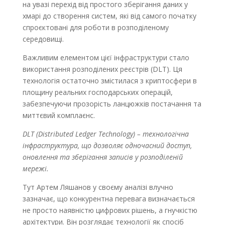
на увазі перехід від простого зберігання даних у
хмарі до створення систем, які від самого початку
спроєктовані для роботи в розподіленому
середовищі.
Важливим елементом цієї інфраструктури стало
використання розподілених реєстрів (DLT). Ця
технологія остаточно змістилася з криптосфери в
площину реальних господарських операцій,
забезпечуючи прозорість ланцюжків постачання та
миттєвий комплаєнс.
DLT (Distributed Ledger Technology) – технологічна
інфраструктура, що дозволяє одночасний доступ,
оновлення та зберігання записів у розподіленій
мережі.
Тут Артем Ляшанов у своєму аналізі влучно
зазначає, що конкурентна перевага визначається
не просто наявністю цифрових рішень, а гнучкістю
архітектури. Він розглядає технології як спосіб