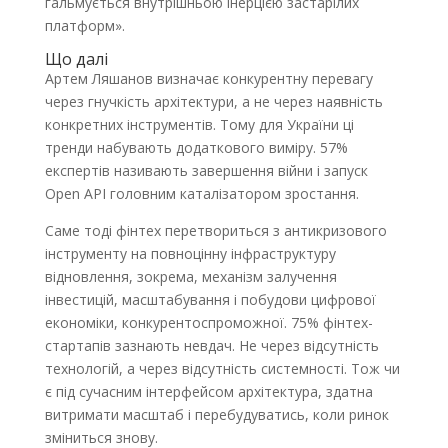
гальмується внутрішньою інерцією застарілих
платформ».
Що далі
Артем Ляшанов визначає конкурентну перевагу
через гнучкість архітектури, а не через наявність
конкретних інструментів. Тому для України ці
тренди набувають додаткового виміру. 57%
експертів називають завершення війни і запуск
Open API головним каталізатором зростання.
Саме тоді фінтех перетвориться з антикризового
інструменту на повноцінну інфраструктуру
відновлення, зокрема, механізм залучення
інвестицій, масштабування і побудови цифрової
економіки, конкурентоспроможної. 75% фінтех-
стартапів зазнають невдач. Не через відсутність
технологій, а через відсутність системності. Тож чи
є під сучасним інтерфейсом архітектура, здатна
витримати масштаб і перебудуватись, коли ринок
зміниться знову.