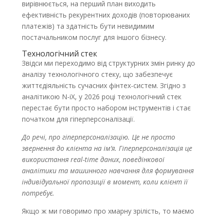
вирівнюється, на перший план виходить
ефективність рекурентних доходів (повторюваних
платежів) та здатність бути невидимим
постачальником послуг для іншого бізнесу.
Технологічний стек
Звідси ми переходимо від структурних змін ринку до
аналізу технологічного стеку, що забезпечує
життєдіяльність сучасних фінтех-систем. Згідно з
аналітикою N-iX, у 2026 році технологічний стек
перестає бути просто набором інструментів і стає
початком для гіперперсоналізації.
До речі, про гіперперсоналізацію. Це не просто
звернення до клієнта на ім’я. Гіперперсоналізація це
використання real-time даних, поведінкової
аналітики та машинного навчання для формування
індивідуальної пропозиції в момент, коли клієнт її
потребує.
Якщо ж ми говоримо про хмарну зрілість, то маємо